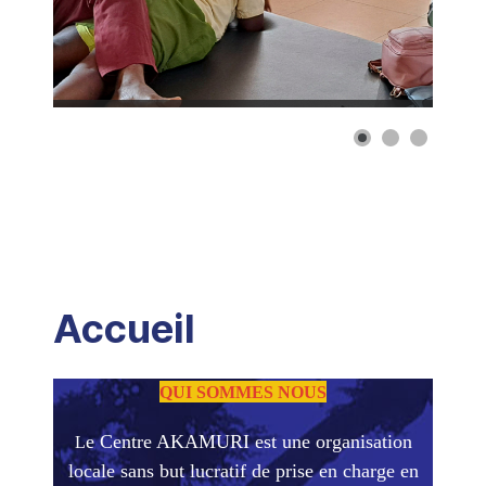
Accueil
QUI SOMMES NOUS
e Centre AKAMURI est une organisation
L
locale sans but lucratif de prise en charge en