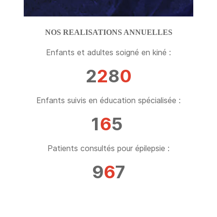
NOS REALISATIONS ANNUELLES
Enfants et adultes soigné en kiné :
2
2
8
0
Enfants suivis en éducation spécialisée :
1
6
5
Patients consultés pour épilepsie :
9
6
7