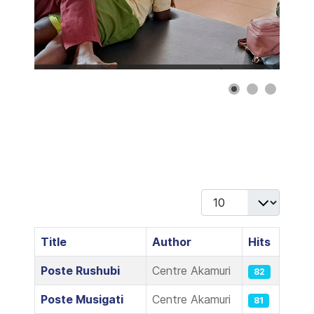
Display #
Title
Author
Hits
Articles
Poste Rushubi
Centre Akamuri
82
Poste Musigati
Centre Akamuri
81